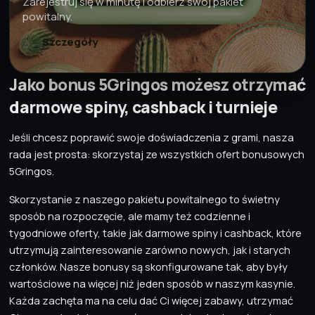
Zarejestruj się w minutę i odbierz swój pakiet
powitalny.
Szczegóły
Jako bonus 5Gringos możesz otrzymać
darmowe spiny, cashback i turnieje
Jeśli chcesz poprawić swoje doświadczenia z grami, nasza
rada jest prosta: skorzystaj ze wszystkich ofert bonusowych
5Gringos.
Skorzystanie z naszego pakietu powitalnego to świetny
sposób na rozpoczęcie, ale mamy też codzienne i
tygodniowe oferty, takie jak darmowe spiny i cashback, które
utrzymują zainteresowanie zarówno nowych, jak i starych
członków. Nasze bonusy są skonfigurowane tak, aby były
wartościowe na więcej niż jeden sposób w naszym kasynie.
Każda zachęta ma na celu dać Ci więcej zabawy, utrzymać