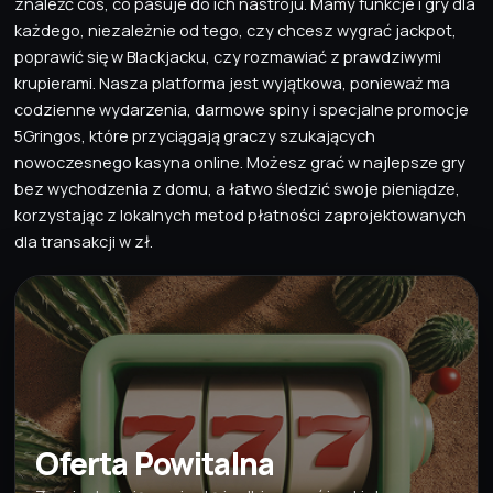
znaleźć coś, co pasuje do ich nastroju. Mamy funkcje i gry dla
każdego, niezależnie od tego, czy chcesz wygrać jackpot,
poprawić się w Blackjacku, czy rozmawiać z prawdziwymi
krupierami. Nasza platforma jest wyjątkowa, ponieważ ma
codzienne wydarzenia, darmowe spiny i specjalne promocje
5Gringos, które przyciągają graczy szukających
nowoczesnego kasyna online. Możesz grać w najlepsze gry
bez wychodzenia z domu, a łatwo śledzić swoje pieniądze,
korzystając z lokalnych metod płatności zaprojektowanych
dla transakcji w zł.
Oferta Powitalna