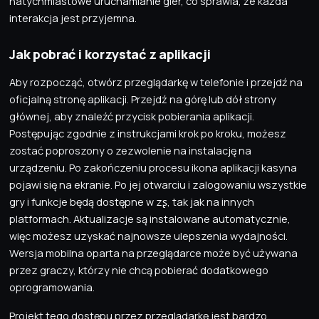
natychmiastowe uruchamianie gier, co sprawia, że każda
interakcja jest przyjemna.
Jak pobrać i korzystać z aplikacji
Aby rozpocząć, otwórz przeglądarkę w telefonie i przejdź na
oficjalną stronę aplikacji. Przejdź na górę lub dół strony
głównej, aby znaleźć przycisk pobierania aplikacji.
Postępując zgodnie z instrukcjami krok po kroku, możesz
zostać poproszony o zezwolenie na instalację na
urządzeniu. Po zakończeniu procesu ikona aplikacji kasyna
pojawi się na ekranie. Po jej otwarciu i zalogowaniu wszystkie
gry i funkcje będą dostępne w zʂ, tak jak na innych
platformach. Aktualizacje są instalowane automatycznie,
więc możesz uzyskać najnowsze ulepszenia wydajności.
Wersja mobilna oparta na przeglądarce może być używana
przez graczy, którzy nie chcą pobierać dodatkowego
oprogramowania.
Projekt tego dostępu przez przeglądarkę jest bardzo