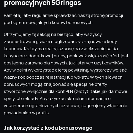
promocyjnych 5Gringos
Pamiętaj, aby regularnie sprawdzać naszą stronę promocji
pod kątem specjalnych kodów bonusowych.
Utrzymujemy tę sekcję na bieżąco, aby wszyscy
zarejestrowani gracze mogli zobaczyć najnowsze kody
kuponów. Każdy ma realną szansę na zwiększenie salda
kasyna bez dodatkowej pracy, ponieważ większość ofert jest
dostępna zarówno dla nowych, jak i starych użytkowników.
Aby w pełni wykorzystać ofertę powitalną, wystarczy wpisać
ważny kod podczas rejestracji lub wpłaty. W tych słowach
bonusowych mogą znajdować się specjalne oferty
stworzone wyłącznie dla kont PLN (złoty), takie jak darmowe
spiny lub reloady. Aby uzyskać aktualne informacje o
voucherach ograniczonych czasowo, sugerujemy włączenie
powiadomień w profilu.
Jak korzystać z kodu bonusowego