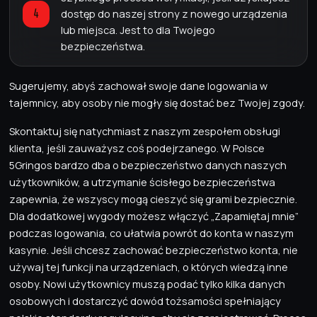
dostęp do naszej strony z nowego urządzenia
lub miejsca. Jest to dla Twojego
bezpieczeństwa.
Sugerujemy, abyś zachował swoje dane logowania w
tajemnicy, aby osoby nie mogły się dostać bez Twojej zgody.
Skontaktuj się natychmiast z naszym zespołem obsługi
klienta, jeśli zauważysz coś podejrzanego. W Polsce
5Gringos bardzo dba o bezpieczeństwo danych naszych
użytkowników, a utrzymanie ścisłego bezpieczeństwa
zapewnia, że wszyscy mogą cieszyć się grami bezpiecznie.
Dla dodatkowej wygody możesz włączyć „Zapamiętaj mnie”
podczas logowania, co ułatwia powrót do konta w naszym
kasynie. Jeśli chcesz zachować bezpieczeństwo konta, nie
używaj tej funkcji na urządzeniach, o których wiedzą inne
osoby. Nowi użytkownicy muszą podać tylko kilka danych
osobowych i dostarczyć dowód tożsamości spełniający