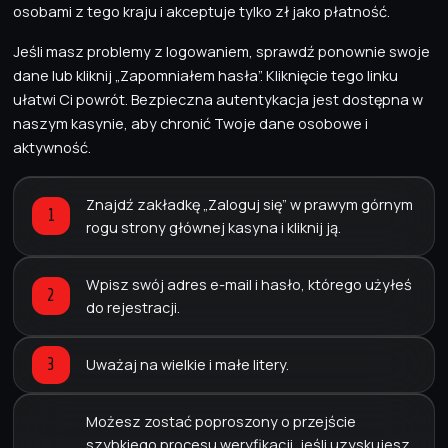
osobami z tego kraju i akceptuje tylko zł jako płatność.
Jeśli masz problemy z logowaniem, sprawdź ponownie swoje
dane lub kliknij „Zapomniałem hasła”. Kliknięcie tego linku
ułatwi Ci powrót. Bezpieczna autentykacja jest dostępna w
naszym kasynie, aby chronić Twoje dane osobowe i
aktywność.
Znajdź zakładkę „Zaloguj się” w prawym górnym
rogu strony głównej kasyna i kliknij ją.
Wpisz swój adres e-mail i hasło, którego użyłeś
do rejestracji.
Uważaj na wielkie i małe litery.
Możesz zostać poproszony o przejście
szybkiego procesu weryfikacji, jeśli uzyskujesz