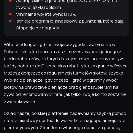
Obsługa klienta jest dostępna 24/7 przez czat na
żywo w języku polskim.
Minimalna wpłata wynosi 10 €.
Istnieje program lojalnościowy z punktami, które dają
Ci specjalne nagrody.
Witaj w 5Gringos, gdzie Twoja przygoda zaczyna się w
Polsce! Jak tylko tam dotrzesz, możesz wybrać jednego z
pięciu bohaterów, z których każdy ma swój unikalny motyw.
Każdy bohater da Ci specjalny rabat tylko za granie w Polsce.
Możesz dołączyć do regularnych turniejów slotów, szybko
wypłacić pieniądze, gdy chcesz, i grać w ogromny wybór
slotów na prawdziwe pieniądze oraz gier z krupierami na
żywo od renomowanych firm, jak tylko Twoje konto zostanie
zweryfikowane.
Dzięki naszej polskiej platformie zapewniamy szybką pomoc i
natychmiastowy dostęp do wszystkich najpopularniejszych
gier kasynowych. Z komfortu własnego domu, za pomocą