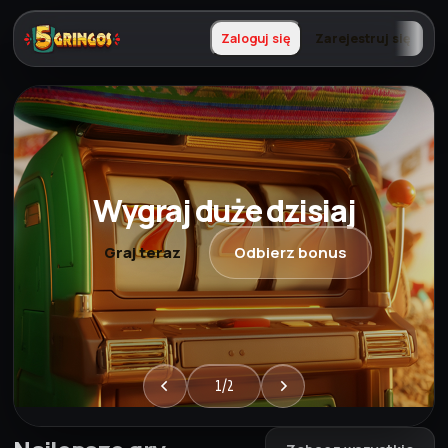
Zaloguj się
Zarejestruj się
Wygraj duże dzisiaj
Graj teraz
Odbierz bonus
1/2