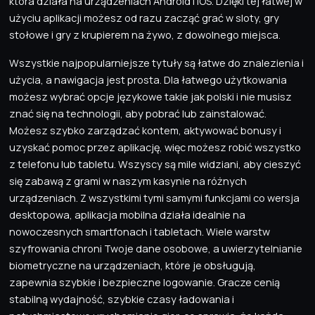
która działa na urządzeniach Android i iOS. Dzięki tej łatwej w
użyciu aplikacji możesz od razu zacząć grać w sloty, gry
stołowe i gry z krupierem na żywo, z dowolnego miejsca.
Wszystkie najpopularniejsze tytuły są łatwe do znalezienia i
użycia, a nawigacja jest prosta. Dla łatwego użytkowania
możesz wybrać opcje językowe takie jak polski i nie musisz
znać się na technologii, aby pobrać lub zainstalować.
Możesz szybko zarządzać kontem, aktywować bonusy i
uzyskać pomoc przez aplikację, więc możesz robić wszystko
z telefonu lub tabletu. Wszyscy są mile widziani, aby cieszyć
się zabawą z grami w naszym kasynie na różnych
urządzeniach. Z wszystkimi tymi samymi funkcjami co wersja
desktopowa, aplikacja mobilna działa idealnie na
nowoczesnych smartfonach i tabletach. Wiele warstw
szyfrowania chroni Twoje dane osobowe, a uwierzytelnianie
biometryczne na urządzeniach, które je obsługują,
zapewnia szybkie i bezpieczne logowanie. Gracze cenią
stabilną wydajność, szybkie czasy ładowania i