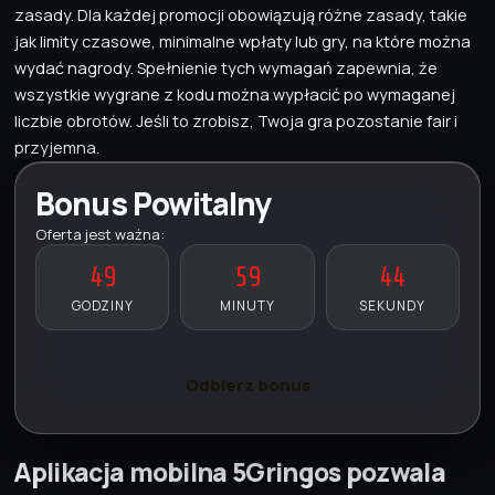
zasady. Dla każdej promocji obowiązują różne zasady, takie
jak limity czasowe, minimalne wpłaty lub gry, na które można
wydać nagrody. Spełnienie tych wymagań zapewnia, że
wszystkie wygrane z kodu można wypłacić po wymaganej
liczbie obrotów. Jeśli to zrobisz, Twoja gra pozostanie fair i
przyjemna.
Bonus Powitalny
Oferta jest ważna:
49
59
42
GODZINY
MINUTY
SEKUNDY
Odbierz bonus
Aplikacja mobilna 5Gringos pozwala