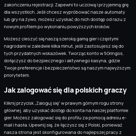
zakończeniu rejestracji. Zapewni to uczciwą i przyjemną grę
dla wszystkich. Jeśli chcesz wypróbować nasze automaty
lub gry na żywo, możesz uzyskać do nich dostęp od razu z
nowym profilem po wykonaniu powyższych kroków.
Możesz cieszyć się naszą szeroką gamą gier i częstymi
nagrodami w zaledwie kilka minut, jeśli zastosujesz się do
tych przydatnych wskazówek. Tworząc konto w 5Gringos,
dołączysz do bezpiecznego i aktywnego kasyna, gdzie
Twoje preferencje i bezpieczeństwo są naszym najwyższym
priorytetem.
Jak zalogować się dla polskich graczy
Kliknij przycisk „Zaloguj się” w prawym górnym rogu strony
głównej, aby uzyskać dostęp do konta na naszej platformie
gier. Możesz zalogować się do profilu za pomocą adresu e-
mail i hasła. Upewnij się, że łączysz się z Polski, ponieważ
nasza strona jest skonfigurowana do najlepszej pracy z