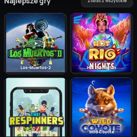
Najlepsze gry
Zobacz wszystkie
Los-Muertos-2
Hot Rio Nights
The Respinners
Wild Coyote